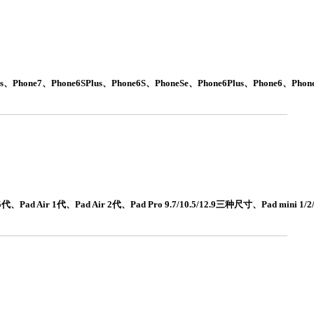
、Phone6SPlus、Phone6S、PhoneSe、Phone6Plus、Phone6、Phone
Air 1代、Pad Air 2代、Pad Pro 9.7/10.5/12.9三种尺寸、Pad mini